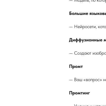
Большие языков
— Нейросети, кото
Диффузионные 
— Создают изображ
Промт
— Ваш «вопрос» не
Промтинг
— Умение и навыки