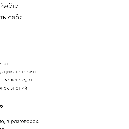
оймёте
ть себя
я «по-
укцию; встроить
а человеку, а
оиск знаний.
?
е, в разговорах.