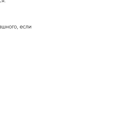
ся.
ашного, если