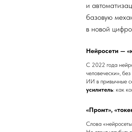
и автоматизац
базовую механ
в новой цифро
Нейросети — «
С 2022 года нейро
человечески», без 
ИИ в привычные се
усилитель
: как к
«Промт», «токе
Слова «нейросеть»