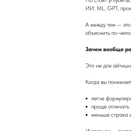
Но стоит углубить
ИИ, ML, GPT, пром
А между тем — это
объяснить по-чело
Зачем вообще ра
Это не для айтишни
Когда вы понимает
легче формулиро
проще отличать 
меньше страха 