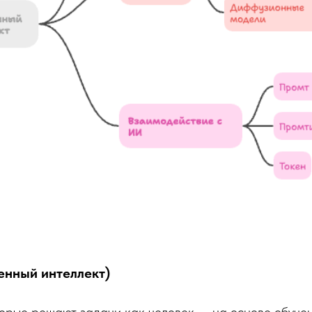
венный интеллект)
орые решают задачи как человек — на основе обучен