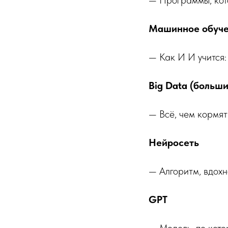
Машинное обуче
— Как И И учится:
Big Data (больш
— Всё, чем кормят 
Нейросеть
— Алгоритм, вдохн
GPT
— Модель, по кото