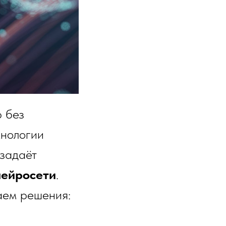
р без
хнологии
 задаёт
нейросети
.
аем решения: