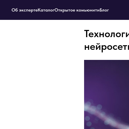
Об эксперте
Каталог
Открытое комьюнити
Блог
Технолог
нейросет