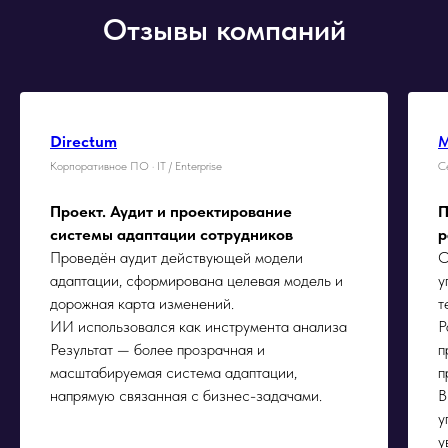
Отзывы компаний
Directum
М
Корпоративное ПО · IT / Enterprise
С
Проект. Аудит и проектирование
П
системы адаптации сотрудников
р
Проведён аудит действующей модели
О
адаптации, сформирована целевая модель и
у
дорожная карта изменений.
т
ИИ использовался как инструмента анализа
Р
Результат — более прозрачная и
п
масштабируемая система адаптации,
п
напрямую связанная с бизнес-задачами.
В
у
у