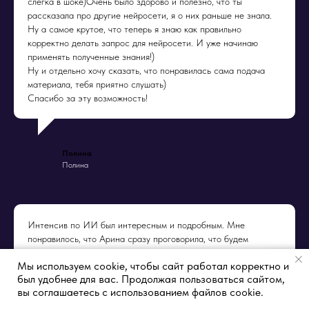
слегка в шоке)Очень было здорово и полезно, что ты
рассказала про другие нейросети, я о них раньше не знала.
Ну а самое крутое, что теперь я знаю как правильно
корректно делать запрос для нейросети. И уже начинаю
применять полученные знания!)
Ну и отдельно хочу сказать, что понравилась сама подача
материала, тебя приятно слушать)
Спасибо за эту возможность!
Полина
Полина
Интенсив по ИИ был интересным и подробным. Мне
понравилось, что Арина сразу проговорила, что будем
изучать, и чётко вела нас по этому пути.
Мы используем cookie, чтобы сайт работал корректно и
Я узнала новое про работу ИИ, а также попробовала новые
был удобнее для вас. Продолжая пользоваться сайтом,
ИИ для работы.
вы соглашаетесь с использованием файлов cookie.
Мне понравились задачи на интенсиве, они были
последовательны и логичны. Выполняя их, можно освоить