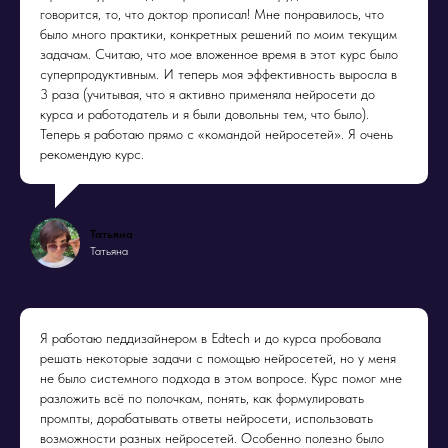
говорится, то, что доктор прописал! Мне понравилось, что
было много практики, конкретных решений по моим текущим
задачам. Считаю, что мое вложенное время в этот курс было
суперпродуктивным. И теперь моя эффективность выросла в
3 раза (учитывая, что я активно применяла нейросети до
курса и работодатель и я были довольны тем, что было).
Теперь я работаю прямо с «командой нейросетей». Я очень
рекомендую курс.
Татьяна
Татьяна
Я работаю педдизайнером в Edtech и до курса пробовала
решать некоторые задачи с помощью нейросетей, но у меня
не было системного подхода в этом вопросе. Курс помог мне
разложить всё по полочкам, понять, как формулировать
промпты, дорабатывать ответы нейросети, использовать
возможности разных нейросетей. Особенно полезно было