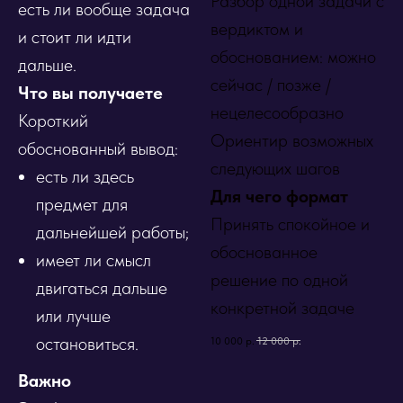
Разбор одной задачи с
есть ли вообще задача
вердиктом и
и стоит ли идти
обоснованием: можно
дальше.
сейчас / позже /
Что вы получаете
нецелесообразно
Короткий
Ориентир возможных
обоснованный вывод:
следующих шагов
есть ли здесь
Для чего формат
предмет для
Принять спокойное и
дальнейшей работы;
обоснованное
имеет ли смысл
решение по одной
двигаться дальше
конкретной задаче
или лучше
остановиться.
10 000
р.
12 000
р.
Важно