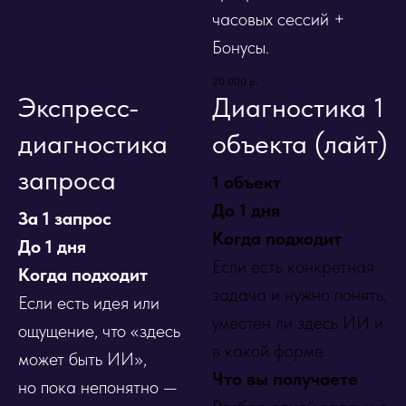
часовых сессий +
Бонусы.
20 000
р.
Экспресс-
Диагностика 1
диагностика
объекта (лайт)
запроса
1 объект
До 1 дня
За 1 запрос
Когда подходит
До 1 дня
Если есть конкретная
Когда подходит
задача и нужно понять,
Если есть идея или
уместен ли здесь ИИ и
ощущение, что «здесь
в какой форме
может быть ИИ»,
Что вы получаете
но пока непонятно —