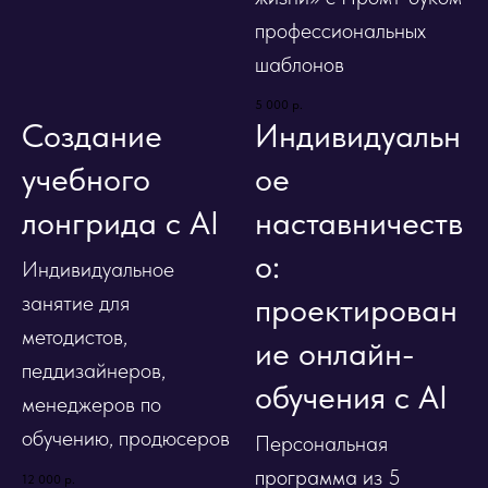
профессиональных
шаблонов
5 000
р.
Создание
Индивидуальн
учебного
ое
лонгрида с AI
наставничеств
о:
Индивидуальное
занятие для
проектирован
методистов,
ие онлайн-
педдизайнеров,
обучения с AI
менеджеров по
обучению, продюсеров
Персональная
программа из 5
12 000
р.