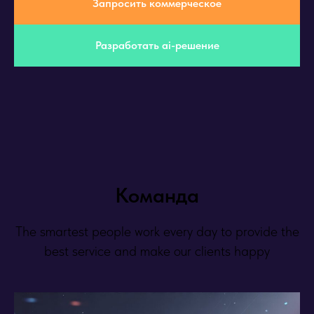
Запросить коммерческое
Разработать ai-решение
Команда
The smartest people work every day to provide the
best service and make our clients happy